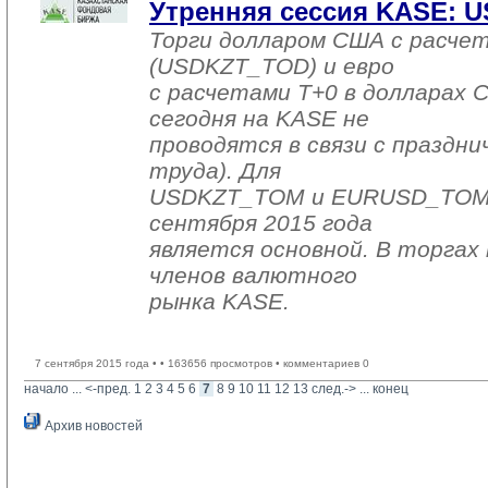
Утренняя сессия KASE: US
Торги долларом США с расчет
(USDKZT_TOD) и евро
с расчетами T+0 в долларах
сегодня на KASE не
проводятся в связи с праздни
труда). Для
USDKZT_TOM и EURUSD_TOM д
сентября 2015 года
является основной. В торгах 
членов валютного
рынка KASE.
7 сентября 2015 года •
• 163656 просмотров • комментариев 0
начало
... 
<-пред.
1
2
3
4
5
6
7
8
9
10
11
12
13
след.->
... 
конец
Архив новостей