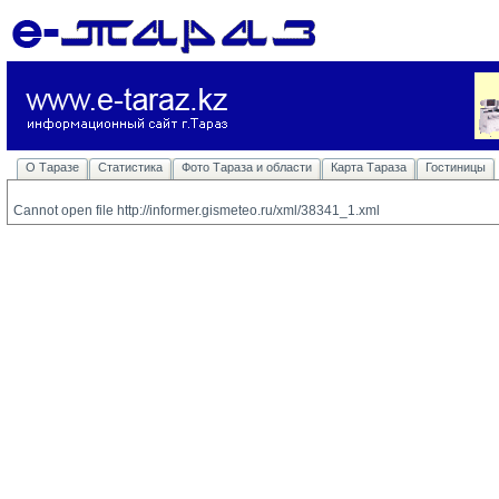
О Таразе
Статистика
Фото Тараза и области
Карта Тараза
Гостиницы
Cannot open file http://informer.gismeteo.ru/xml/38341_1.xml