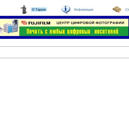
О Таразе
Информация
Сп