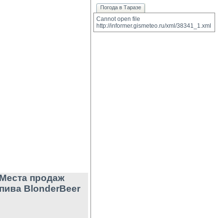
Погода в Таразе
Cannot open file 
http://informer.gismeteo.ru/xml/38341_1.xml
Места продаж
пива BlonderBeer