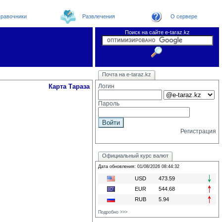
равочники
Развлечения
О сервере
Поиск на сайте e-taraz.kz
Новости
Телефоный справочник
Видеоконференция
Новости e-taraz
Почта на e-taraz.kz
Погода в Таразе
Замечания и предложения
Чат
Организации
Форум
Курсы валют
Web
Карта Тараза
Логин
Пароль
Регистрация
Официальный курс валют
Дата обновления: 01/08/2026 08:44:32
USD
473.59
EUR
544.68
RUB
5.94
Подробно >>>