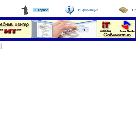
О Таразе
Информация
Сп