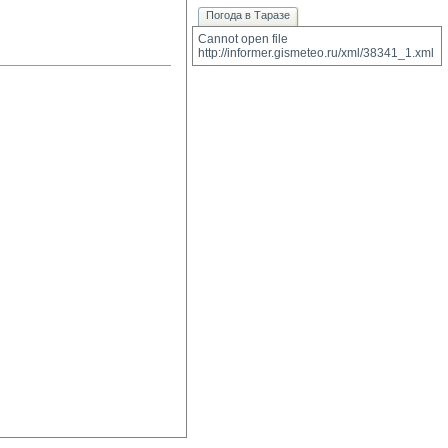
Погода в Таразе
Cannot open file 
http://informer.gismeteo.ru/xml/38341_1.xml