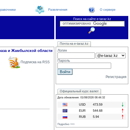
равочники
Развлечения
О сервере
Поиск на сайте e-taraz.kz
Новости
Новости e-taraz
Телефоный справочник
Видеоконференция
Почта на e-taraz.kz
Погода в Таразе
Замечания и предложения
Чат
Организации
Форум
Курсы валют
Web
раза и Жамбылской области
Логин
Пароль
Подписка на RSS
Регистрация
Официальный курс валют
Дата обновления: 01/08/2026 08:44:32
USD
473.59
EUR
544.68
RUB
5.94
Подробно >>>