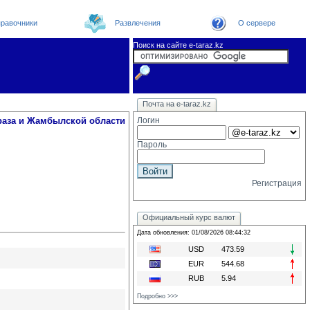
равочники
Развлечения
О сервере
Поиск на сайте e-taraz.kz
Web
Новости
Телефоный справочник
Видеоконференция
Новости e-taraz
Почта на e-taraz.kz
Погода в Таразе
Замечания и предложения
Чат
Организации
Форум
Курсы валют
раза и Жамбылской области
Логин
Пароль
Регистрация
Официальный курс валют
Дата обновления: 01/08/2026 08:44:32
USD
473.59
EUR
544.68
RUB
5.94
Подробно >>>