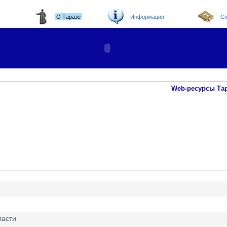
О Таразе
Информация
Сп
Web-ресурсы Та
ласти