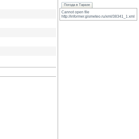
Погода в Таразе
Cannot open file 
http://informer.gismeteo.ru/xml/38341_1.xml