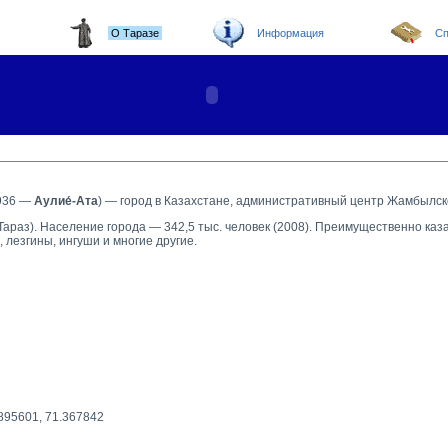
О Таразе
Информация
Сп
1936 —
Аулие́-Ата
) — город в Казахстане, административный центр Жамбылск
(Тараз). Население города — 342,5 тыс. человек (2008). Преимущественно каз
, лезгины, ингуши и многие другие.
895601, 71.367842