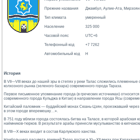
Прежние названия
Джамбул, Аулие-Ата, Мирзоян
Тип климата
умеренный
Население
325 000
Часовой пояс
UTC+6
Телефонный код
+7 7262
Автомобильный код
H
История
В VII—VIII веках до нашей эры в степях у реки Талас сложились племенные
колхозного рынка (зеленого базара) современного города Тараза.
Первое письменное упоминание города (в греческих источниках) относится 
современного города Кульджа в Китае) в направлении города Ясы (совреме
Китайский паломник — буддийский монах Сюань-Цзян, проезжавший через Тар
в этом городе вперемешку…».
В 751 году вблизи города состоялась битва на Таласе, в которой арабска
наёмников-тюрков. В результате арабы принесли мусульманство в кипчакск
В VIII—X веках входит в состав Карлукского ханства.
Наибольшего расцвета древний Тараз достиг в XI—XII веках при Караханид