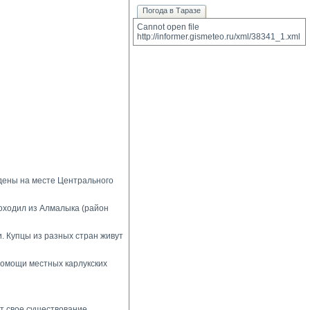
Погода в Таразе
Cannot open file 
http://informer.gismeteo.ru/xml/38341_1.xml
йдены на месте Центрального
роходил из Алмалыка (район
. Купцы из разных стран живут
 помощи местных карлукских
т свое существование.