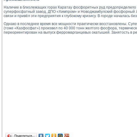
Наличие в близлежащих горах Каратау фосфоритных руд предопределило р
суперфосфатный завод, ДПО «Химпром» и Новоджамбулский фосфорный за
связи и привёл эти предприятия к глубокому кризису. В городе началась бе
Однако в последнее время все мощности практически восстановлены. Суп
(тоже «Казфосфат») произвел по 40 000 тонн желтого фосфора, термич
переориентирован на выпуск ферромарганцевых окатышей. Занятость в рег
Поделиться…