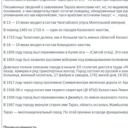
Письменных сведений о завоевании Тараза монголами нет, но, по-видимому
основания, о чем свидетельствует остатки пожарищ, обнаруженные при ра
упоминании его как европейские, так и арабские источники пишут: «…горо
В 13 — 15 веках входил в состав Чагатайского улуса Монгольской империи.
В период 1465 по 1718 гг. — один из городов Казахского ханства.
В 1723 году Таласская долина, как и большая часть южных областей Казахс
В 18 — 19 веках входил в состав Кокандского ханства.
В 1856 году город был переименован в Аулие-ата — (Святой отец). Это на
В 1864 году был захвачен русскими войсками под командованием полковни
Довольно полное описание города в начале ХХ столетия дается в труде «Р
базар, ярмарка и ряд транспортных контор. Город состоял из русской и ази
больница, военный госпиталь, 17 фабрик и заводов, 1791 жилой дом, 19 05
В 1917 году через город проложена Семиреченская железная дорога от Арыс
В 1936-38 гг. город носил имя первого секретаря ЦК КП(б) Казахстана Лев
В 1938 году город был переименован в Джамбул, по имени казахского поэт
В 1997 году городу вернули старое имя Тараз, область осталась Жамбылско
Тараз — многонациональный город. По этой причине в городе функционир
Промышленность