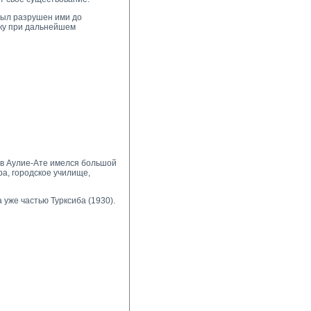
 был разрушен ими до
ьку при дальнейшем
 в Аулие-Ате имелся большой
ра, городское училище,
 уже частью Турксиба (1930).