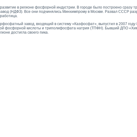
азвитие в регионе фосфорной индустрии. В городе было построено сразу тр
вод (НДФЗ). Все они подчинялись Минхимпрому в Москве. Развал СССР раз
зработица.
ерфосфатный завод, входящий в систему «Казфосфат», выпустил в 2007 году
еской фосфорной кислоты и триполифосфата натрия (ТПФН). Бывший ДПО «Х
ионе достигла своего пика.