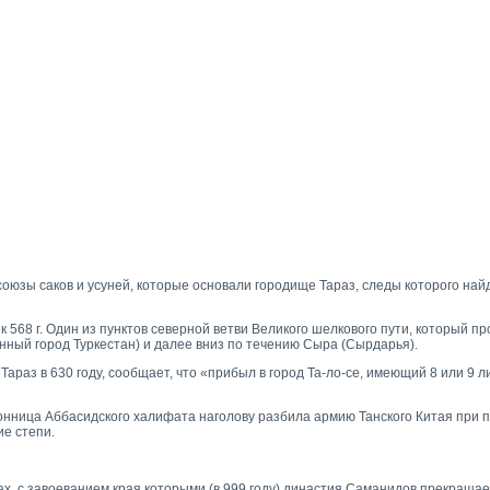
 союзы саков и усуней, которые основали городище Тараз, следы которого на
к 568 г. Один из пунктов северной ветви Великого шелкового пути, который п
нный город Туркестан) и далее вниз по течению Сыра (Сырдарья).
аз в 630 году, сообщает, что «прибыл в город Та-ло-се, имеющий 8 или 9 ли
я конница Аббасидского халифата наголову разбила армию Танского Китая при
ие степи.
ах, с завоеванием края которыми (в 999 году) династия Саманидов прекращае