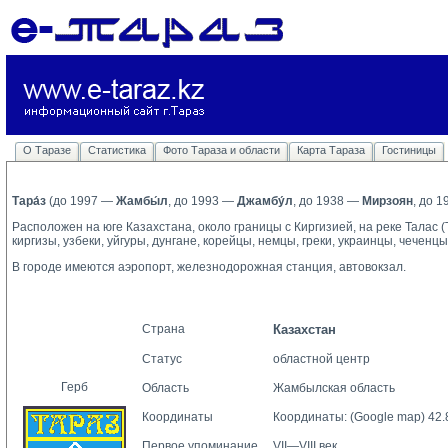
О Таразе
Статистика
Фото Тараза и области
Карта Тараза
Гостиницы
Тара́з
(до 1997 — 
Жамбы́л
, до 1993 —
Джамбу́л
, до 1938 —
Мирзоян
, до 
Расположен на юге Казахстана, около границы с Киргизией, на реке Талас 
киргизы, узбеки, уйгуры, дунгане, корейцы, немцы, греки, украинцы, чеченцы
В городе имеются аэропорт, железнодорожная станция, автовокзал.
Страна
Казахстан
Статус
областной центр
Герб
Область
Жамбылская
область
Координаты
Координаты:
(Google map)
42.
Первое упоминание
VII—VIII век