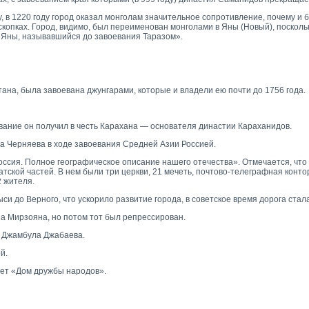
, в 1220 году город оказал монголам значительное сопротивление, почему и
скопках. Город, видимо, был переименован монголами в Яны (Новый), поскол
д Яны, называвшийся до завоевания Таразом».
тана, была завоевана джунгарами, которые и владели ею почти до 1756 года.
звание он получил в честь Карахана — основателя династии Караханидов.
ка Черняева в ходе завоевания Средней Азии Россией.
оссия. Полное географическое описание нашего отечества». Отмечается, что
атской частей. В нем были три церкви, 21 мечеть, почтово-телеграфная конто
2 жителя.
и до Верного, что ускорило развитие города, в советское время дорога стала
она Мирзояна, но потом тот был репрессирован.
а Джамбула Джабаева.
й.
ует «Дом дружбы народов».