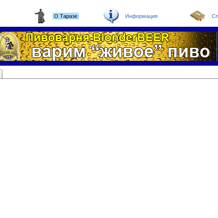
О Таразе
Информация
Сп