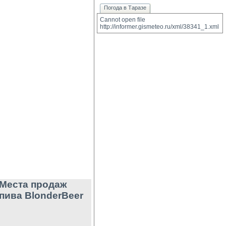
Погода в Таразе
Cannot open file 
http://informer.gismeteo.ru/xml/38341_1.xml
Места продаж
пива BlonderBeer