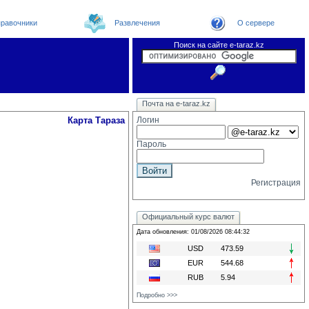
равочники
Развлечения
О сервере
Поиск на сайте e-taraz.kz
Новости
Телефоный справочник
Видеоконференция
Новости e-taraz
Почта на e-taraz.kz
Погода в Таразе
Замечания и предложения
Чат
Организации
Форум
Курсы валют
Web
Карта Тараза
Логин
Пароль
Регистрация
Официальный курс валют
Дата обновления: 01/08/2026 08:44:32
USD
473.59
EUR
544.68
RUB
5.94
Подробно >>>