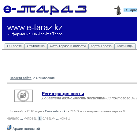
О Тара
О Таразе
Статистика
Фото Тараза и области
Карта Тараза
Гостиницы
Новости сайта
-> 
Обновления
Регистрация почты
Добавлена возможность регистрации почтового ящ
6 сентября 2010 года •
Сайт e-taraz.kz
• 74469 просмотров • комментариев 0
начало
... 
<-пред.
1
след.->
... 
конец
Архив новостей