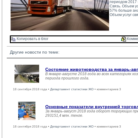
периодом 2017 
Связь. Объем ус
57% больше ана
Объем услуг свя
Копировать в блог 
Комме
Другие новости по теме:
Состояние животноводства за январь-ав
В январе-августе 2018 года во всех категориях хо
периода прошлого года.
18 сентября 2018 года •
Департамент статистики ЖО
• комментариев 3
Основные показатели внутренней торго
За январь-август 2018 года оборот торгующих пр
293151,4 млн. тенге.
18 сентября 2018 года •
Департамент статистики ЖО
• комментариев 3