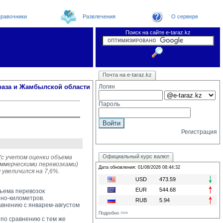
равочники
Развлечения
О сервере
Поиск на сайте e-taraz.kz
Новости
Новости e-taraz
Телефоный справочник
Видеоконференция
Почта на e-taraz.kz
Погода в Таразе
Замечания и предложения
Чат
Организации
Форум
Курсы валют
Web
раза и Жамбылской области
Логин
Пароль
Регистрация
Официальный курс валют
(с учетом оценки объема
ммерческими перевозками)
Дата обновления: 01/08/2026 08:44:32
 увеличился на 7,6%.
USD
473.59
EUR
544.68
бъема перевозок
но-километров.
RUB
5.94
авнению с январем-августом 
Подробно >>>
по сравнению с тем же 