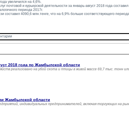
года увеличился на 4,6%.
луг почтовой и курьерской деятельности за январь-август 2018 года составил 4
логичного периода 2017г.
зи составил 4090,6 млн.тенге, что на 6,9% больше соответствующего периода
нтарии 
густ 2018 года по Жамбылской области
зяйств реализовано на убой скота и птицы в живой массе 69,7 тыс. тонн и
вли Жамбылской области
едприятий, индивидуальных предпринимателей, включая торгующих на рын