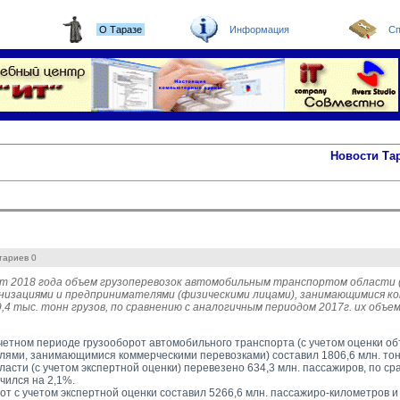
О Таразе
Информация
Сп
Новости Та
тариев 0
ст 2018 года объем грузоперевозок автомобильным транспортом области 
анизациями и предпринимателями (физическими лицами), занимающимися ко
,4 тыс. тонн грузов, по сравнению с аналогичным периодом 2017г. их объем
тчетном периоде грузооборот автомобильного транспорта (с учетом оценки о
ями, занимающимися коммерческими перевозками) cоставил 1806,6 млн. тон
асти (с учетом экспертной оценки) перевезено 634,3 млн. пассажиров, по ср
чился на 2,1%.
т с учетом экспертной оценки составил 5266,6 млн. пассажиро-километров и 