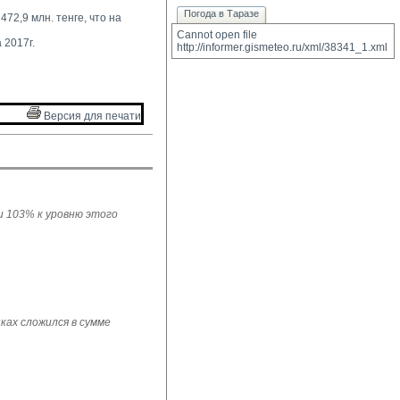
Погода в Таразе
72,9 млн. тенге, что на 
Cannot open file 
 2017г.
http://informer.gismeteo.ru/xml/38341_1.xml
Версия для печати 
ли 103% к уровню этого
ках сложился в сумме