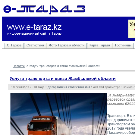
О Таразе
Статистика
Фото Тараза и области
Карта Тараза
Гостиницы
Новости
-> 
Услуги транспорта и связи Жамбылской области
Услуги транспорта и связи Жамбылской области
18 сентября 2018 года •
Департамент статистики ЖО
• 401763 просмотра • коммен
За январь-авгу
перевозок орг
составил 62699
Транспорт. В о
предпринимател
Транспортом обл
2017 года увели
Пассажирооборо