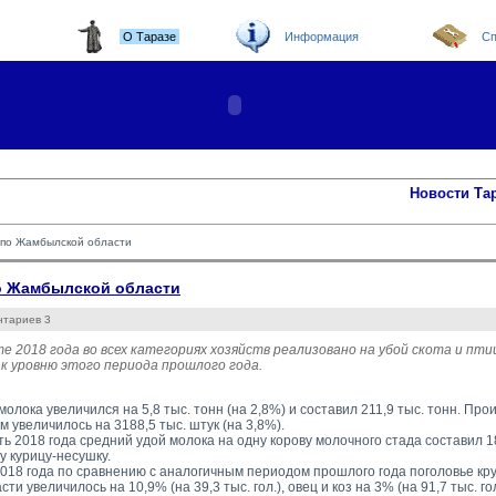
О Таразе
Информация
Сп
Новости Та
а по Жамбылской области
по Жамбылской области
нтариев 3
те 2018 года во всех категориях хозяйств реализовано на убой скота и птиц
к уровню этого периода прошлого года.
олока увеличился на 5,8 тыс. тонн (на 2,8%) и составил 211,9 тыс. тонн. Пр
 увеличилось на 3188,5 тыс. штук (на 3,8%).
ть 2018 года средний удой молока на одну корову молочного стада составил 18
у курицу-несушку.
018 года по сравнению с аналогичным периодом прошлого года поголовье круп
ти увеличилось на 10,9% (на 39,3 тыс. гол.), овец и коз на 3% (на 91,7 тыс. го