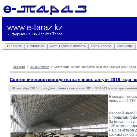
О Таразе
Статистика
Фото Тараза и области
Карта Тараза
Гостиницы
Новости
-> 
ЭКОНОМИКА
-> 
Состояние животноводства за январь-август 2018 год
Состояние животноводства за январь-август 2018 года 
18 сентября 2018 года •
Департамент статистики ЖО
• 2811843 просмотра • комме
В январе-авгус
тонн или 103% 
Валовой надой м
с прошлым годом
За январь-авгус
120 штук на одн
На 1 сентяьря 2
хозяйствах облас