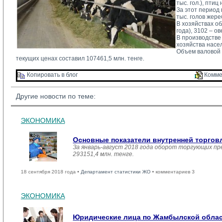
тыс. гол.), птиц
За этот период п
тыс. голов жере
В хозяйствах об
года), 3102 – ов
В производстве
хозяйства насел
Объем валовой п
текущих ценах составил 107461,5 млн. тенге.
Копировать в блог 
Комме
Другие новости по теме:
ЭКОНОМИКА
Основные показатели внутренней торго
За январь-август 2018 года оборот торгующих пр
293151,4 млн. тенге.
18 сентября 2018 года •
Департамент статистики ЖО
• комментариев 3
ЭКОНОМИКА
Юридические лица по Жамбылской област