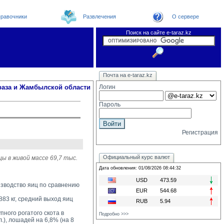
равочники
Развлечения
О сервере
Поиск на сайте e-taraz.kz
Новости
Новости e-taraz
Телефоный справочник
Видеоконференция
Почта на e-taraz.kz
Погода в Таразе
Замечания и предложения
Чат
Организации
Форум
Курсы валют
Web
раза и Жамбылской области
Логин
Пароль
Регистрация
Официальный курс валют
ы в живой массе 69,7 тыс.
Дата обновления: 01/08/2026 08:44:32
USD
473.59
оизводство яиц по сравнению
EUR
544.68
83 кг, средний выход яиц 
RUB
5.94
ного рогатого скота в 
Подробно >>>
л.), лошадей на 6,8% (на 8