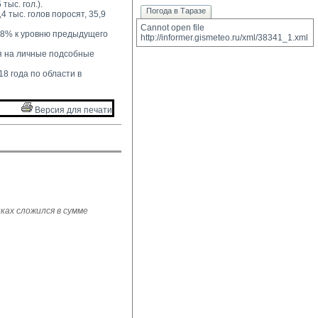
тыс. гол.).
Погода в Таразе
4 тыс. голов поросят, 35,9 
Cannot open file 
2,8% к уровню предыдущего 
http://informer.gismeteo.ru/xml/38341_1.xml
 на личные подсобные 
8 года по области в 
Версия для печати 
ках сложился в сумме