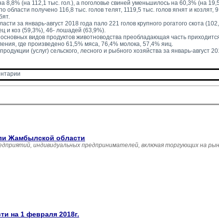
 на 8,8% (на 112,1 тыс. гол.), а поголовье свиней уменьшилось на 60,3% (на 19,5 
о области получено 116,8 тыс. голов телят, 1119,5 тыс. голов ягнят и козлят, 9,
бят.
ласти за январь-август 2018 года пало 221 голов крупного рогатого скота (10
ец и коз (59,3%), 46- лошадей (63,9%).
 основных видов продуктов животноводства преобладающая часть приходится
ения, где произведено 61,5% мяса, 76,4% молока, 57,4% яиц.
родукции (услуг) сельского, лесного и рыбного хозяйства за январь-август 201
нтарии 
вли Жамбылской области
едприятий, индивидуальных предпринимателей, включая торгующих на рын
и на 1 февраля 2018г.