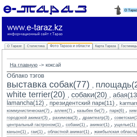
О Тара
Фото Тараза и области
О Таразе
Статистика
Карта Тараза
Гостиниц
На главную
-> 
коксай
Облако тэгов
выставка собак(77)
площадь(
,
white terrier(20)
собаки(20)
абая(13
,
,
lamancha(12)
,
,
президентский парк(11)
karmarn
,
,
,
,
коммунистическая(7)
аллея(7)
казыбек би(7)
парк(6)
хим
,
,
,
городской акимат(3)
рахимова(3)
драмтеатр(3)
советская(
,
,
,
центральный гастроном(1)
собаки(1)
акимат(1)
ущелье(1)
,
,
,
каньон(1)
гаи(1)
областной акимат(1)
жамбылская область