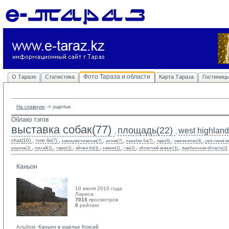
Фото Тараза и области
О Таразе
Статистика
Карта Тараза
Гостиниц
На главную
-> 
ущелье
Облако тэгов
выставка собак(77)
площадь(22)
west highland 
,
,
,
,
,
,
,
,
,
chat(10)
толе би(7)
коммунистическая(7)
аллея(7)
казыбек би(7)
парк(6)
химпоселок(4)
jack russel te
,
,
,
,
,
,
,
ущелье(1)
коксай(1)
тараз(1)
айтеке би(1)
каньон(1)
гаи(1)
областной акимат(1)
жамбылская область(1)
Каньон
10 июля 2010 года
Лариса 
7015
просмотров
0
рейтинг 
Альбом:
Каньон в ущелье Коксай