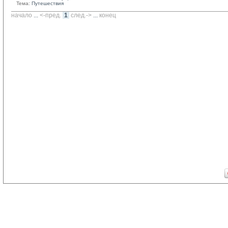
Тема:
Путешествия
начало
... 
<-пред.
1
след.->
... 
конец