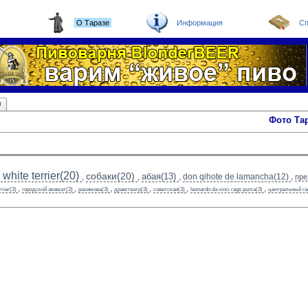
О Таразе
Информация
Сп
ы
Фото Та
white terrier(20)
собаки(20)
абая(13)
,
,
,
don qihote de lamancha(12)
,
пре
,
,
,
,
,
,
rrier(3)
городской акимат(3)
рахимова(3)
драмтеатр(3)
советская(3)
leonardo da vinci rags puma(3)
центральный га