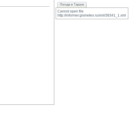
Погода в Таразе
Cannot open file 
http://informer.gismeteo.ru/xml/38341_1.xml