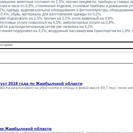
домашние животные составил по 1,5%, прочие предметы, приборы и товары л
лия и часы по 0,9%, стеклянные изделия, столовые приборы и домашнюю ут
,7%, одежду, аудиовизуальное оборудование и фотоаппаратуру, оборудовани
0,4%, обувь, материалы для изготовления одежды по 0,2%.
иво подорожало на 2,3%, бензин на 2,1%, уголь каменный на 0,8%.
 почтовые услуги повысился на 4,3%, амбулаторные услуги на 0,8%.
й по распределительным сетям уве-личились на 4,2%.
тояния подорожал на 3,2%, воздушным пассажирским транспортом на 1,8%,
нтарии 
густ 2018 года по Жамбылской области
зяйств реализовано на убой скота и птицы в живой массе 69,7 тыс. тонн и
вли Жамбылской области