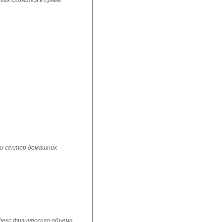
ках сложился в сумме
 и сектор домашних
ндекс физического объема