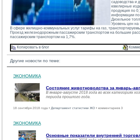
садоводства и 
ювелирные изде
продукция по 0
информации по 
Дизельное топл
Уровень цен на
В сфере жилищно-коммунальных услуг тарифы на газ, транспортируемы
Проезд железнодорожным пассажирским транспортом на большие расс
пассажирским транспортом на 1,7%.
Копировать в блог 
Комме
Другие новости по теме:
ЭКОНОМИКА
Состояние животноводства за январь-ав
В январе-августе 2018 года во всех категориях хо
периода прошлого года.
18 сентября 2018 года •
Департамент статистики ЖО
• комментариев 3
ЭКОНОМИКА
Основные показатели внутренней торго