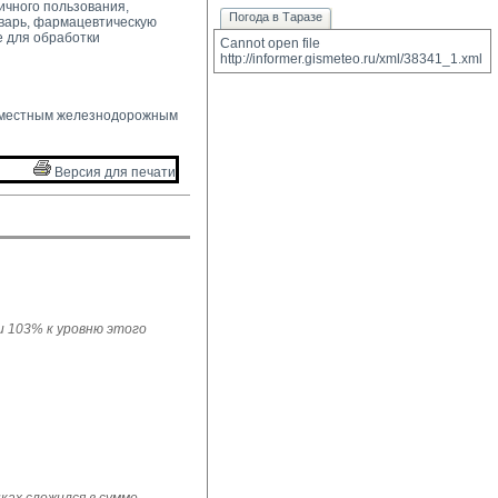
ичного пользования,
Погода в Таразе
варь, фармацевтическую
е для обработки
Cannot open file 
http://informer.gismeteo.ru/xml/38341_1.xml
 местным железнодорожным 
Версия для печати 
ли 103% к уровню этого