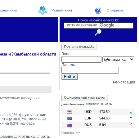
равочники
Развлечения
О сервере
Поиск на сайте e-taraz.kz
Новости
Новости e-taraz
Телефоный справочник
Видеоконференция
Почта на e-taraz.kz
Погода в Таразе
Замечания и предложения
Чат
Организации
Форум
Курсы валют
Web
раза и Жамбылской области
Логин
Пароль
Регистрация
Официальный курс валют
льственные товары на
Дата обновления: 01/08/2026 08:44:32
USD
473.59
ь на 4,1%, фрукты свежие
EUR
544.68
и птицу на 0,7%, молочные
ия на 0,3%, колбасы,
RUB
5.94
Подробно >>>
вание для отдыха, спорта, 