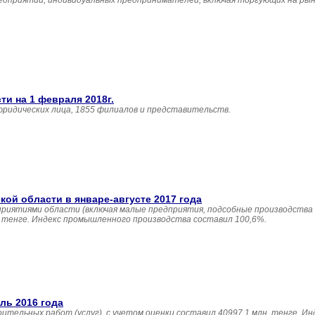
едприятий, индивидуальных предпринимателей, включая торгующих на рын
и на 1 февраля 2018г.
юридических лица, 1855 филиалов и представительств.
й области в январе-августе 2017 года
приятиями области (включая малые предприятия, подсобные производства
н. тенге. Индекс промышленного производства составил 100,6%.
ль 2016 года
ительных работ (услуг), с учетом оценки составил 40997,1 млн. тенге. И