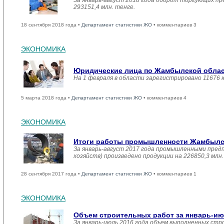
За январь-август 2018 года оборот торгующих пр
293151,4 млн. тенге.
18 сентября 2018 года •
Департамент статистики ЖО
• комментариев 3
ЭКОНОМИКА
Юридические лица по Жамбылской област
На 1 февраля в области зарегистрировано 11676 
5 марта 2018 года •
Департамент статистики ЖО
• комментариев 4
ЭКОНОМИКА
Итоги работы промышленности Жамбылско
За январь-август 2017 года промышленными пред
хозяйств) произведено продукции на 226850,3 мл
28 сентября 2017 года •
Департамент статистики ЖО
• комментариев 1
ЭКОНОМИКА
Объем строительных работ за январь-ию
За январь-июль 2016 года объем выполненных стро