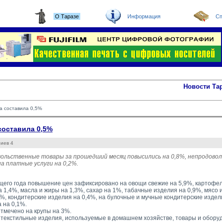
О Таразе
Информация
Сп
Новости Та
а составила 0,5%
составила 0,5%
иев 4
вольственные товары за прошедший месяц повысились на 0,8%, непродово
а платные услуги на 0,2%.
щего года повышение цен зафиксировано на овощи свежие на 5,9%, картофел
а 1,4%, масла и жиры на 1,3%, сахар на 1%, табачные изделия на 0,9%, мясо 
5%, кондитерские изделия на 0,4%, на булочные и мучные кондитерские издел
 на 0,1%.
тмечено на крупы на 3%.
 текстильные изделия, используемые в домашнем хозяйстве, товары и оборудо