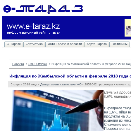
О Таразе
Статистика
Фото Тараза и области
Карта Тараза
Гостиницы
Новости
-> 
ЭКОНОМИКА
-> 
Инфляция по Жамбылской области в феврале 2018 год
Инфляция по Жамбылской области в феврале 2018 года 
5 марта 2018 года •
Департамент статистики ЖО
• 2852042 просмотра • комментар
Цены на продо
0,6%, тарифы н
В феврале теку
на 1,6%, яйца н
продукты на 0,
изделия из мяса
Снижение цен о
Прирост цен на