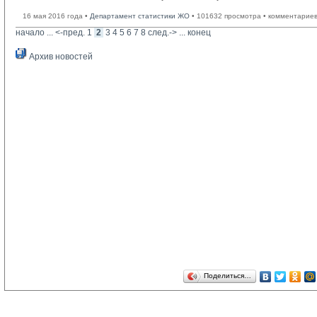
16 мая 2016 года •
Департамент статистики ЖО
• 101632 просмотра • комментариев
начало
... 
<-пред.
1
2
3
4
5
6
7
8
след.->
... 
конец
Архив новостей
Поделиться…