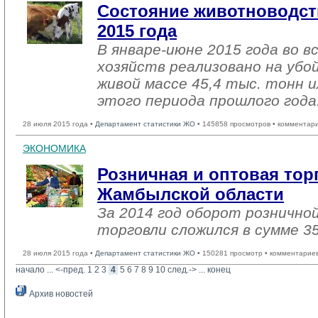
Состояние животноводст
2015 года
В январе-июне 2015 года во в
хозяйств реализовано на убо
живой массе 45,4 тыс. тонн 
этого периода прошлого года
28 июля 2015 года •
Департамент статистики ЖО
• 145858 просмотров • комментар
ЭКОНОМИКА
Розничная и оптовая тор
Жамбылской области
За 2014 год оборот рознично
торговли сложился в сумме 35
28 июля 2015 года •
Департамент статистики ЖО
• 150281 просмотр • комментарие
начало
... 
<-пред.
1
2
3
4
5
6
7
8
9
10
след.->
... 
конец
Архив новостей