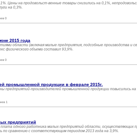
0,1%. Цены на продовольст-венные товары снизились на 0,1%, непродовол
уги на 0,3%.
иев 0
юне 2015 года
тиями области (включая малые предприятия, подсобные производства и с
екс физического объема составил 93,9%.
иев 0
ей промышленной продукции в феврале 2015г.
цены предприятий-производителей промышленной продукции повысились на 
иев 1
лых предприятий
ая плата одного работника малых предприятий области, осуществляющих
сь по сравнению с соответствующим периодом 2013 года на 3,9%.