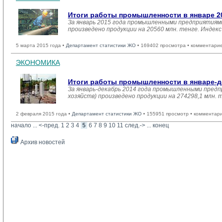
Итоги работы промышленности в январе 2
За январь 2015 года промышленными предприятиями
произведено продукции на 20560 млн. тенге. Индек
5 марта 2015 года •
Департамент статистики ЖО
• 169402 просмотра • комментарие
ЭКОНОМИКА
Итоги работы промышленности в январе-д
За январь-декабрь 2014 года промышленными предп
хозяйств) произведено продукции на 274298,1 млн. 
2 февраля 2015 года •
Департамент статистики ЖО
• 155951 просмотр • комментар
начало
... 
<-пред.
1
2
3
4
5
6
7
8
9
10
11
след.->
... 
конец
Архив новостей