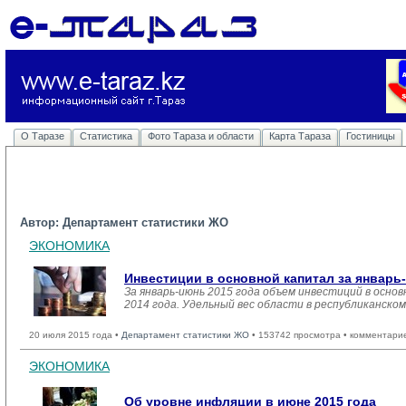
О Таразе
Статистика
Фото Тараза и области
Карта Тараза
Гостиницы
Автор: Департамент статистики ЖО
ЭКОНОМИКА
Инвестиции в основной капитал за январь
За январь-июнь 2015 года объем инвестиций в осно
2014 года. Удельный вес области в республиканско
20 июля 2015 года •
Департамент статистики ЖО
• 153742 просмотра • комментари
ЭКОНОМИКА
Об уровне инфляции в июне 2015 года