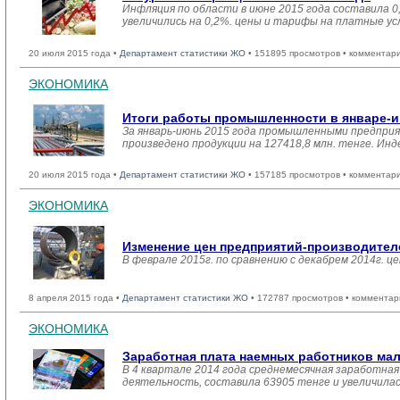
Инфляция по области в июне 2015 года составила 
увеличились на 0,2%. цены и тарифы на платные усл
20 июля 2015 года •
Департамент статистики ЖО
• 151895 просмотров • комментар
ЭКОНОМИКА
Итоги работы промышленности в январе-и
За январь-июнь 2015 года промышленными предприя
произведено продукции на 127418,8 млн. тенге. Инд
20 июля 2015 года •
Департамент статистики ЖО
• 157185 просмотров • комментар
ЭКОНОМИКА
Изменение цен предприятий-производител
В феврале 2015г. по сравнению с декабрем 2014г. 
8 апреля 2015 года •
Департамент статистики ЖО
• 172787 просмотров • комментар
ЭКОНОМИКА
Заработная плата наемных работников ма
В 4 квартале 2014 года среднемесячная заработн
деятельность, составила 63905 тенге и увеличила