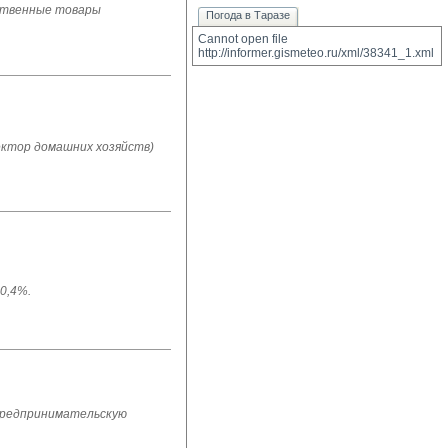
ьственные товары
Погода в Таразе
Cannot open file 
http://informer.gismeteo.ru/xml/38341_1.xml
ектор домашних хозяйств)
0,4%.
 предпринимательскую