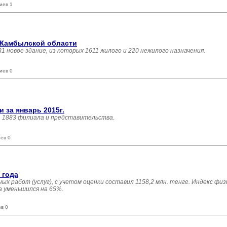
иев 1
 Жамбылской области
31 новое здание, из которых 1611 жилого и 220 нежилого назначения.
иев 0
за январь 2015г.
, 1883 филиала и представительства.
ев 0
 года
х работ (услуг), с учетом оценки составил 1158,2 млн. тенге. Индекс физ
 уменьшился на 65%.
в 0