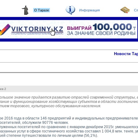
О Таразе
Информация
Сп
Новости Та
ев 2
большое значение придается развитию отраслей современной структуры, 
дание и функционирование хозяйствующих субъектов в области гостиничн
итием торгового, культурного обслуживания населения.
ре 2016 года в области 146 предприятий и индивидуальных предпринимател
сетителей, обслужили 90776 человек.
луженных посетителей по сравнению с январем-декабрем 2015г. уменьшилось
занных услуг в сфере гостиничного хозяйства составил 1 004,8 млн. тенге, у
шей степени путешествовали по личным целям (56,1%).