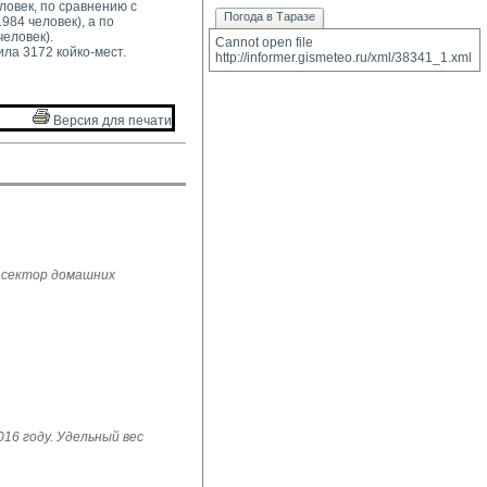
овек, по сравнению с 
Погода в Таразе
984 человек), а по
еловек).
Cannot open file 
ла 3172 койко-мест.
http://informer.gismeteo.ru/xml/38341_1.xml
Версия для печати 
 сектор домашних
16 году. Удельный вес