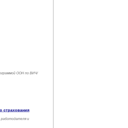
рограммой ООН по ВИЧ/
го страхования
, работодателя и