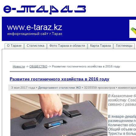
О Таразе
Статистика
Фото Тараза и области
Карта Тараза
Гостиницы
Новости
-> 
ОБЩЕСТВО
-> 
Развитие гостиничного хозяйства в 2016 году
Развитие гостиничного хозяйства в 2016 году
3 мая 2017 года •
Департамент статистики ЖО
• 3235559 просмотров • комментари
В Казахстане 
хозяйству. Соз
связано с разв
В январе-декаб
размещением по
Количество обс
Общий объем ока
Туристы в боль