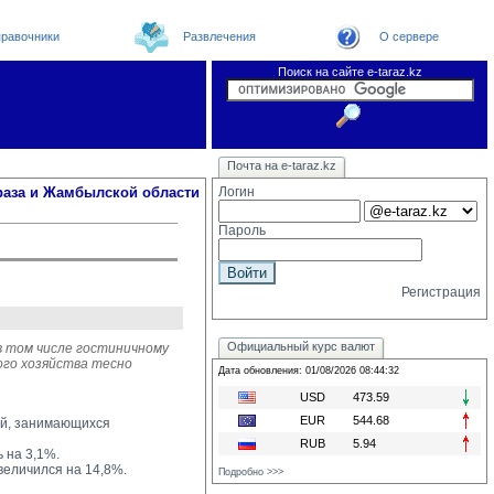
равочники
Развлечения
О сервере
Поиск на сайте e-taraz.kz
Новости
Новости e-taraz
Телефоный справочник
Видеоконференция
Почта на e-taraz.kz
Погода в Таразе
Замечания и предложения
Чат
Организации
Форум
Курсы валют
Web
раза и Жамбылской области
Логин
Пароль
Регистрация
Официальный курс валют
в том числе гостиничному
ого хозяйства тесно
Дата обновления: 01/08/2026 08:44:32
USD
473.59
EUR
544.68
ей, занимающихся
RUB
5.94
 на 3,1%.
величился на 14,8%. 
Подробно >>>