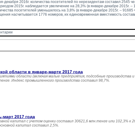
я-декабря 2016г. количества посетителей по нерезидентам составил 2545 чел
иодом 2015г. наблюдается увеличение на 28,3% (в январе-декабре 2015г. – 1
ичества посетителей уменьшилось на 3,8% (в январе-декабре 2015г. – 91685 ч
щения насчитывается 1776 номеров, их единовременная вместимость состави
нтарии 
й области в январе-марте 2017 года
иятиями области (включая малые предприятия, подсобные производства и
 тенге. Индекс промышленного производства составил 98,7%.
ь-март 2017 года
овной капитал с учетом оценки составил 30621,6 млн.тенге или 102,3% к 20
основной капитал составил 2,5%.