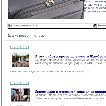
По итогам январ
аналогичным пер
резидентам кол
В местах разме
Копировать в блог 
Комме
Другие новости по теме:
ОБЩЕСТВО
Итоги работы промышленности Жамбылско
За январь-март 2017 года промышленными предпр
хозяйств) произведено продукции на 74893,5 млн.
3 мая 2017 года •
Департамент статистики ЖО
• комментариев 0
ОБЩЕСТВО
Инвестиции в основной капитал за январ
За январь-март 2017 года объем инвестиций в осн
области в республиканском объеме инвестиций в 