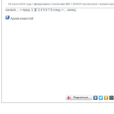
29 июля 2016 года •
Департамент статистики ЖО
• 262815 просмотров • комментар
начало
... 
<-пред.
1
2
3
4
5
6
7
8
след.->
... 
конец
Архив новостей
Поделиться…