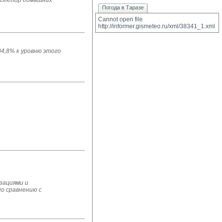
 сектор домашних
Погода в Таразе
Cannot open file 
http://informer.gismeteo.ru/xml/38341_1.xml
04,8% к уровню этого
зациями и
по сравнению с