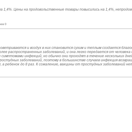
ла 1,4%. Цены на продовольственные товары повысились на 1,4%, непрод
иев 0
роветриваются и воздух в них становится сухим и теплым создается благо
олее распространенных заболеваний, и она легко передается от человека к
ми симптомами инфекций, но обычно они проходят в течение нескольких дн
простудных заболеваний, поэтому в большинстве случаев инфекция возвра
, а ребенок до 8 раз. К сожалению, вакцины от простудных заболеваний не