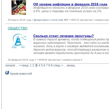
Об уровне инфляции в феврале 2016 года
Инфляция по области в феврале 2016 года состави
0,9%, цены и тарифы на платные услуги на 2%.
28 марта 2016 года •
Департамент статистики ЖО
• 169712 просмотра • комментар
ОБЩЕСТВО
Сколько стоит лечение простуды?
В зимний период времени, когда помещения редко п
вирусных заболеваний. Простуда - это одно из наиб
чихание, боль в горле и насморк являются основны
двухсот видов вирусов, способствующих развитию 
человек может переболеть простудой до 4 раз в год
29 февраля 2016 года •
• 350633 просмотра • комментариев 0
начало
... 
<-пред.
1
2
3
4
5
6
7
8
9
след.->
... 
конец
Архив новостей