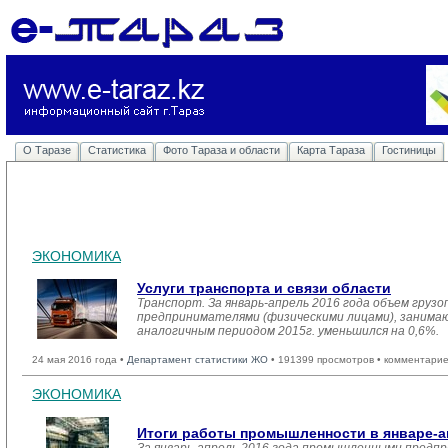
О Таразе
Статистика
Фото Тараза и области
Карта Тараза
Гостиницы
ЭКОНОМИКА
Услуги транспорта и связи области
Транспорт. За январь-апрель 2016 года объем груз
предпринимателями (физическими лицами), занимающ
аналогичным периодом 2015г. уменьшился на 0,6%.
24 мая 2016 года •
Департамент статистики ЖО
• 191399 просмотров • комментарие
ЭКОНОМИКА
Итоги работы промышленности в январе-а