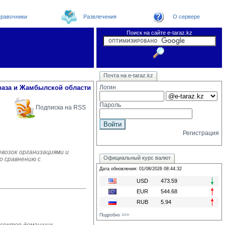
равочники
Развлечения
О сервере
Поиск на сайте e-taraz.kz
Новости
Новости e-taraz
Телефоный справочник
Видеоконференция
Почта на e-taraz.kz
Погода в Таразе
Замечания и предложения
Чат
Организации
Форум
Курсы валют
Web
раза и Жамбылской области
Логин
Пароль
Подписка на RSS
Регистрация
евозок организациями и
Официальный курс валют
о сравнению с
Дата обновления: 01/08/2026 08:44:32
USD
473.59
EUR
544.68
RUB
5.94
Подробно >>>