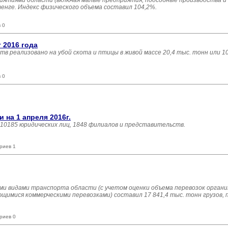
иятиями области (включая малые предприятия, подсобные производства и
тенге. Индекс физического объема составил 104,2%.
 0
 2016 года
ств реализовано на убой скота и птицы в живой массе 20,4 тыс. тонн или 1
 0
на 1 апреля 2016г.
 10185 юридических лиц, 1848 филиалов и представительств.
риев 1
еми видами транспорта области (с учетом оценки объема перевозок органи
имися коммерческими перевозками) составил 17 841,4 тыс. тонн грузов, 
риев 0