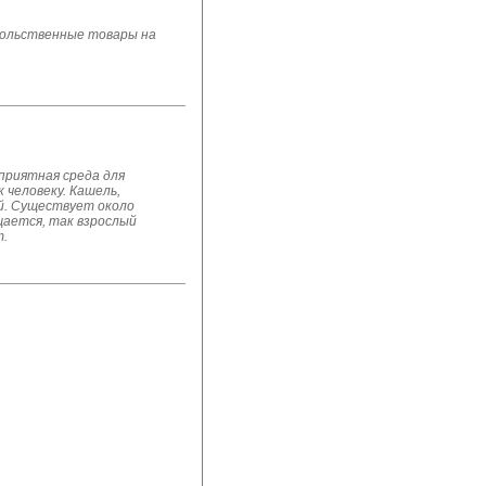
овольственные товары на
приятная среда для
 человеку. Кашель,
ей. Существует около
щается, так взрослый
т.