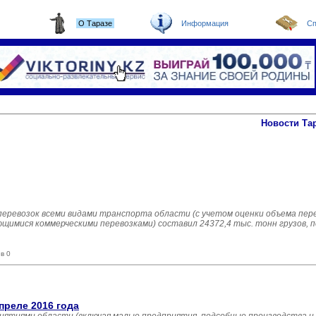
О Таразе
Информация
Сп
Новости Та
оперевозок всеми видами транспорта области (с учетом оценки объема пер
имися коммерческими перевозками) составил 24372,4 тыс. тонн грузов, п
в 0
преле 2016 года