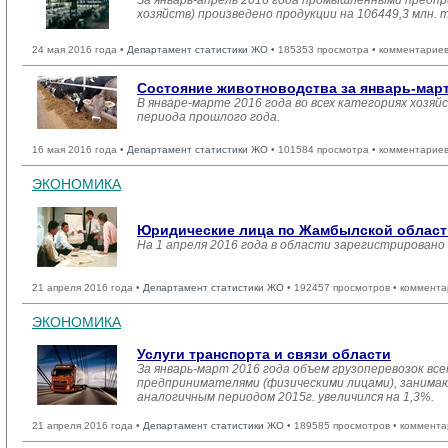
За январь-апрель 2016 года промышленными предпр
хозяйств) произведено продукции на 106449,3 млн. 
24 мая 2016 года •
Департамент статистики ЖО
• 185353 просмотра • комментариев
Состояние животноводства за январь-март
В январе-марте 2016 года во всех категориях хозяй
периода прошлого года.
16 мая 2016 года •
Департамент статистики ЖО
• 101584 просмотра • комментариев
ЭКОНОМИКА
Юридические лица по Жамбылской области 
На 1 апреля 2016 года в области зарегистрировано
21 апреля 2016 года •
Департамент статистики ЖО
• 192457 просмотров • коммента
ЭКОНОМИКА
Услуги транспорта и связи области
За январь-март 2016 года объем грузоперевозок вс
предпринимателями (физическими лицами), занимающ
аналогичным периодом 2015г. увеличился на 1,3%.
21 апреля 2016 года •
Департамент статистики ЖО
• 189585 просмотров • коммента