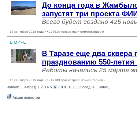
До конца года в Жамбыл
запустят три проекта ФИ
Всего будет создано 425 нов
15 сентября 2015 года •
• 196614 просмотра • комментариев 0
В МИРЕ
В Таразе еще два сквера 
празднованию 550-летия 
Работы начались 25 марта э
15 сентября 2015 года •
• 747189 просмотров • комментариев 2
начало
... 
<-пред.
1
2
3
4
5
6
7
8
9
10
11
12
след.->
... 
конец
Архив новостей