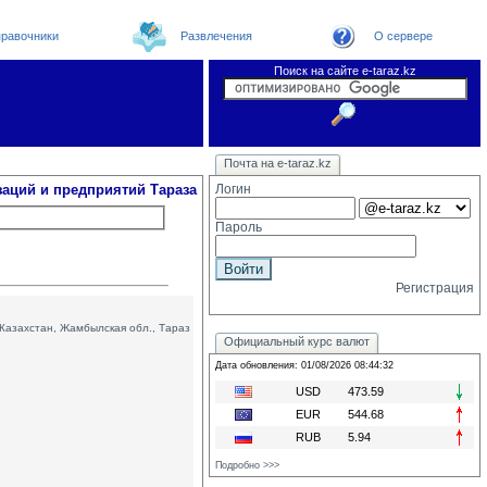
равочники
Развлечения
О сервере
Поиск на сайте e-taraz.kz
Организации
Новости
Телефоный справочник
Видеоконференция
Новости e-taraz
Почта на e-taraz.kz
Погода в Таразе
Замечания и предложения
Чат
Форум
Курсы валют
We
заций и предприятий Тараза
Логин
Пароль
Регистрация
Казахстан, Жамбылская обл., Тараз
Официальный курс валют
Дата обновления: 01/08/2026 08:44:32
USD
473.59
EUR
544.68
RUB
5.94
Подробно >>>