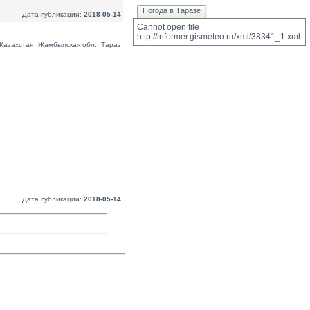
Погода в Таразе
Дата публикации:
2018-05-14
Cannot open file 
http://informer.gismeteo.ru/xml/38341_1.xml
Казахстан, Жамбылская обл., Тараз
Дата публикации:
2018-05-14