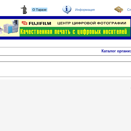
О Таразе
Информация
Сп
Каталог органи