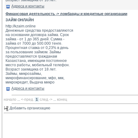
Возраст заемщика от 18 лет.
Адреса и контакты
Финансовая деятельность -> ломбарды и кредитные организации
ЗАЙМ ОНЛАЙН
http://kzaim.online
Денежные средства предоставляются 
на основании договора займа. Срок 
займа - от 1 до 365 дней. Сумма - 
займа от 7000 до 500.000 тенге. 
Процентная ставка от 0,23% в день 
за пользование займом. Займы 
предоставляются гражданам 
Казахстана, имеющим постоянное 
место работы, мобильный телефон. 
Возраст заемщика от 18 лет.
Займы, микрозаймы, 
микрофинансирование, мфо, мкк, 
микрокредит, Выдача микро
Адреса и контакты
начало
... 
<-пред.
1
след.->
... 
конец
Добавить организацию 