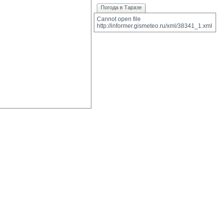
Погода в Таразе
Cannot open file 
http://informer.gismeteo.ru/xml/38341_1.xml