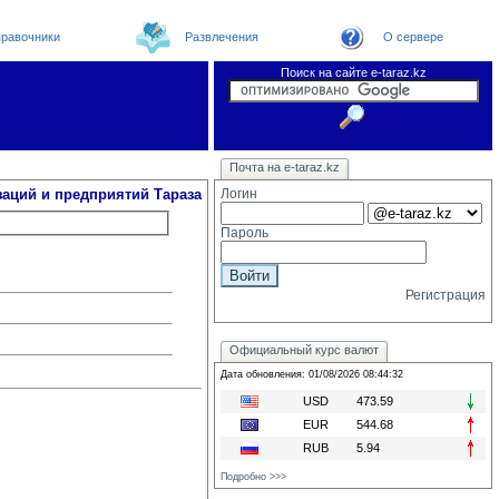
равочники
Развлечения
О сервере
Поиск на сайте e-taraz.kz
Организации
Новости
Телефоный справочник
Видеоконференция
Новости e-taraz
Почта на e-taraz.kz
Погода в Таразе
Замечания и предложения
Чат
Форум
Курсы валют
We
заций и предприятий Тараза
Логин
Пароль
Регистрация
Официальный курс валют
Дата обновления: 01/08/2026 08:44:32
USD
473.59
EUR
544.68
RUB
5.94
Подробно >>>