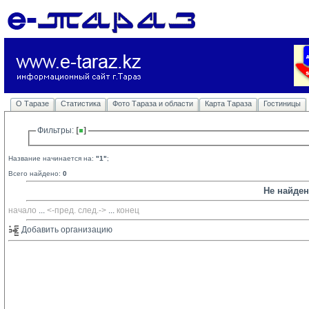
О Таразе
Статистика
Фото Тараза и области
Карта Тараза
Гостиницы
Фильтры: 
Название начинается на:
"1"
;
Всего найдено:
0
Не найде
начало
... 
<-пред.
след.->
... 
конец
Добавить организацию 