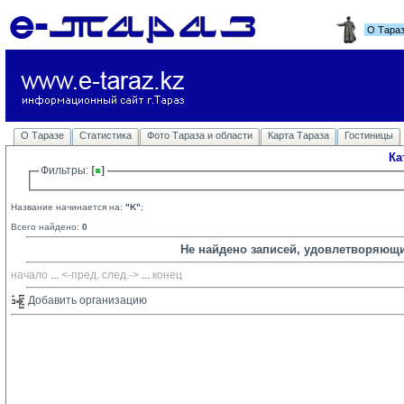
О Тара
О Таразе
Статистика
Фото Тараза и области
Карта Тараза
Гостиницы
Ка
Фильтры: 
Название начинается на:
"K"
;
Всего найдено:
0
Не найдено записей, удовлетворяющ
начало
... 
<-пред.
след.->
... 
конец
Добавить организацию 