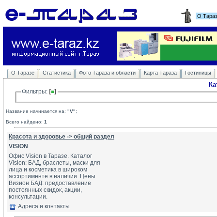
О Тара
О Таразе
Статистика
Фото Тараза и области
Карта Тараза
Гостиницы
Ка
Фильтры: 
Название начинается на:
"V"
;
Всего найдено:
1
Красота и здоровье -> общий раздел
VISION
Офис Vision в Таразе. Каталог
Vision: БАД, браслеты, маски для 
лица и косметика в широком 
ассортименте в наличии. Цены 
Визион БАД: предоставление 
постоянных скидок, акции, 
консультации.
Адреса и контакты