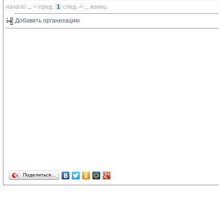
начало
... 
<-пред.
1
след.->
... 
конец
Добавить организацию 
Поделиться…