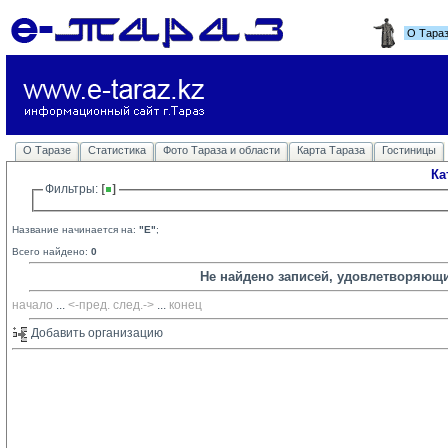
О Тара
О Таразе
Статистика
Фото Тараза и области
Карта Тараза
Гостиницы
Ка
Фильтры: 
Название начинается на:
"E"
;
Всего найдено:
0
Не найдено записей, удовлетворяющ
начало
... 
<-пред.
след.->
... 
конец
Добавить организацию 