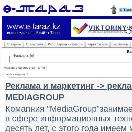
О Тара
О Таразе
Статистика
Фото Тараза и области
Карта Тараза
Гостиницы
Ка
Фильтры: 
Название начинается на:
"M"
;
Всего найдено:
3
Реклама и маркетинг -> рекл
MEDIAGROUP
Комапния "MediaGroup"занимае
в сфере информационных техно
десять лет, с этого года имее