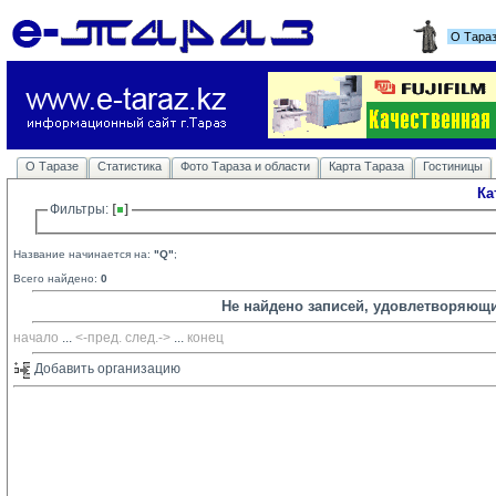
О Тара
О Таразе
Статистика
Фото Тараза и области
Карта Тараза
Гостиницы
Ка
Фильтры: 
Название начинается на:
"Q"
;
Всего найдено:
0
Не найдено записей, удовлетворяющ
начало
... 
<-пред.
след.->
... 
конец
Добавить организацию 