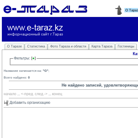
О Тара
О Таразе
Статистика
Фото Тараза и области
Карта Тараза
Гостиницы
Ка
Фильтры: 
Название начинается на:
"G"
;
Всего найдено:
0
Не найдено записей, удовлетворяющ
начало
... 
<-пред.
след.->
... 
конец
Добавить организацию 