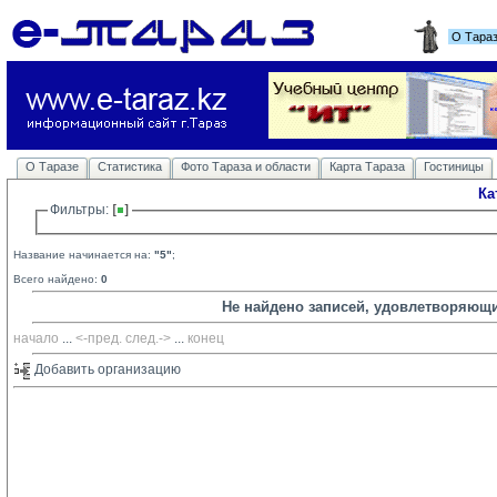
О Тара
О Таразе
Статистика
Фото Тараза и области
Карта Тараза
Гостиницы
Ка
Фильтры: 
Название начинается на:
"5"
;
Всего найдено:
0
Не найдено записей, удовлетворяющ
начало
... 
<-пред.
след.->
... 
конец
Добавить организацию 