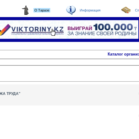
О Таразе
Информация
Сп
Каталог органи
А ТРУДА"