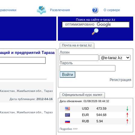
равочники
Развлечения
О сервере
Поиск на сайте e-taraz.kz
Организации
Новости
Телефоный справочник
Видеоконференция
Новости e-taraz
Почта на e-taraz.kz
Погода в Таразе
Замечания и предложения
Чат
Форум
Курсы валют
We
заций и предприятий Тараза
Логин
Пароль
Регистрация
Казахстан, Жамбылская обл., Тараз
Официальный курс валют
Дата публикации:
2012-04-16
Дата обновления: 01/08/2026 08:44:32
USD
473.59
Казахстан, Жамбылская обл., Тараз
EUR
544.68
RUB
5.94
Подробно >>>