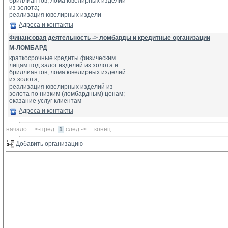
бриллиантов, лома ювелирных изделий 
из золота;
реализация ювелирных издели
Адреса и контакты
Финансовая деятельность -> ломбарды и кредитные организации
М-ЛОМБАРД
краткосрочные кредиты физическим
лицам под залог изделий из золота и 
бриллиантов, лома ювелирных изделий 
из золота;
реализация ювелирных изделий из 
золота по низким (ломбардным) ценам;
оказание услуг клиентам 
Адреса и контакты
начало
... 
<-пред.
1
след.->
... 
конец
Добавить организацию 