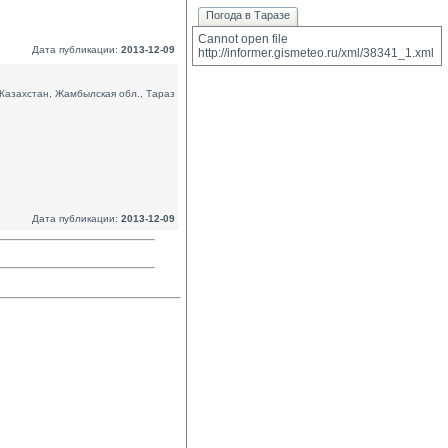
Погода в Таразе
Cannot open file 
Дата публикации:
2013-12-09
http://informer.gismeteo.ru/xml/38341_1.xml
Казахстан, Жамбылская обл., Тараз
Дата публикации:
2013-12-09