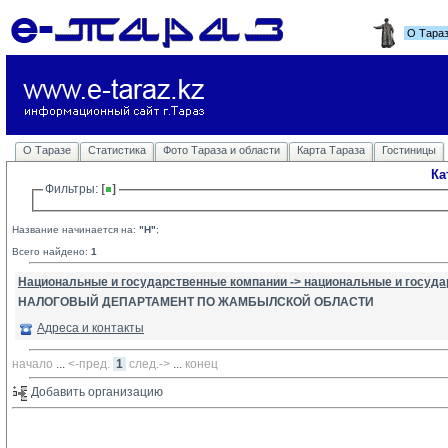
О Тара
О Таразе
Статистика
Фото Тараза и области
Карта Тараза
Гостиницы
Ка
Фильтры: 
Название начинается на:
"Н"
;
Всего найдено:
1
Национальные и государственные компании -> национальные и госуд
НАЛОГОВЫЙ ДЕПАРТАМЕНТ ПО ЖАМБЫЛСКОЙ ОБЛАСТИ
Адреса и контакты
начало
... 
<-пред.
1
след.->
... 
конец
Добавить организацию 