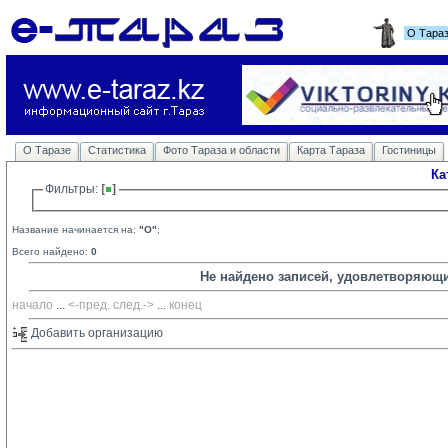
О Тара
О Таразе
Статистика
Фото Тараза и области
Карта Тараза
Гостиницы
Ка
Фильтры: 
Название начинается на:
"О"
;
Всего найдено:
0
Не найдено записей, удовлетворяющ
начало
... 
<-пред.
след.->
... 
конец
Добавить организацию 