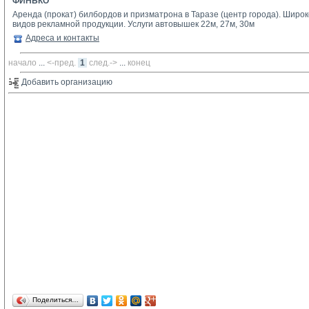
ФИНЬКО
Аренда (прокат) билбордов и призматрона в Таразе (центр города). Шир
видов рекламной продукции. Услуги автовышек 22м, 27м, 30м
Адреса и контакты
начало
... 
<-пред.
1
след.->
... 
конец
Добавить организацию 
Поделиться…