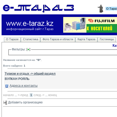
О Тара
О Таразе
Статистика
Фото Тараза и области
Карта Тараза
Гостиницы
Ка
Фильтры: 
Название начинается на:
"В"
;
Всего найдено:
1
Туризм и отдых -> общий раздел
ВУЛКАН РОЯЛЬ
Адреса и контакты
начало
... 
<-пред.
1
след.->
... 
конец
Добавить организацию 