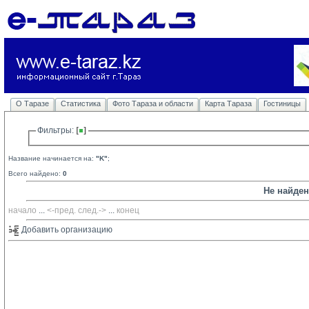
О Таразе
Статистика
Фото Тараза и области
Карта Тараза
Гостиницы
Фильтры: 
Название начинается на:
"K"
;
Всего найдено:
0
Не найде
начало
... 
<-пред.
след.->
... 
конец
Добавить организацию 