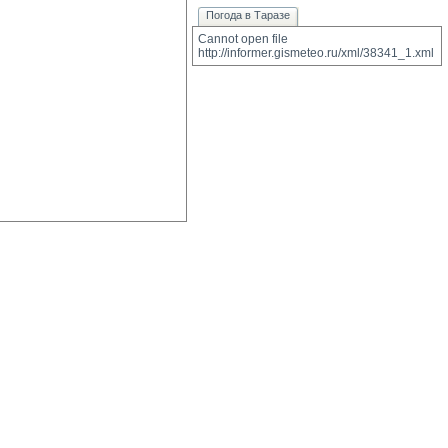
Погода в Таразе
Cannot open file 
http://informer.gismeteo.ru/xml/38341_1.xml