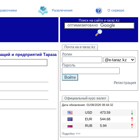
равочники
Развлечения
О сервере
Поиск на сайте e-taraz.kz
Организации
Новости
Телефоный справочник
Видеоконференция
Новости e-taraz
Почта на e-taraz.kz
Погода в Таразе
Замечания и предложения
Чат
Форум
Курсы валют
We
заций и предприятий Тараза
Логин
Пароль
Регистрация
Официальный курс валют
Дата обновления: 01/08/2026 08:44:32
USD
473.59
EUR
544.68
RUB
5.94
Подробно >>>