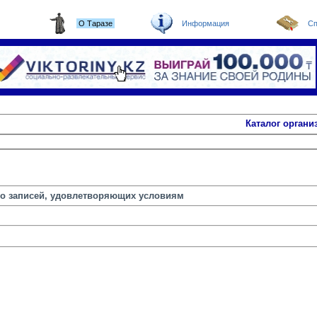
О Таразе
Информация
Сп
Каталог органи
но записей, удовлетворяющих условиям