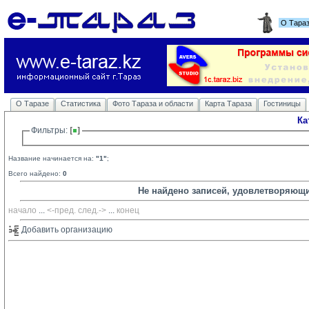
О Тара
О Таразе
Статистика
Фото Тараза и области
Карта Тараза
Гостиницы
Ка
Фильтры: 
Название начинается на:
"1"
;
Всего найдено:
0
Не найдено записей, удовлетворяющ
начало
... 
<-пред.
след.->
... 
конец
Добавить организацию 