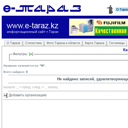
О Тара
О Таразе
Статистика
Фото Тараза и области
Карта Тараза
Гостиницы
Ка
Фильтры: 
Название начинается на:
"N"
;
Всего найдено:
0
Не найдено записей, удовлетворяющ
начало
... 
<-пред.
след.->
... 
конец
Добавить организацию 