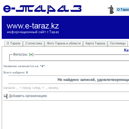
О Тара
О Таразе
Статистика
Фото Тараза и области
Карта Тараза
Гостиницы
Ка
Фильтры: 
Название начинается на:
"4"
;
Всего найдено:
0
Не найдено записей, удовлетворяющ
начало
... 
<-пред.
след.->
... 
конец
Добавить организацию 