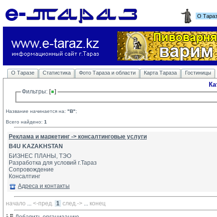
О Тара
О Таразе
Статистика
Фото Тараза и области
Карта Тараза
Гостиницы
Ка
Фильтры: 
Название начинается на:
"B"
;
Всего найдено:
1
Реклама и маркетинг -> консалтинговые услуги
B4U KAZAKHSTAN
БИЗНЕС ПЛАНЫ, ТЭО
Разработка для условий г.Тараз
Сопровождение 
Консалтинг
Адреса и контакты
начало
... 
<-пред.
1
след.->
... 
конец