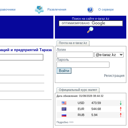
равочники
Развлечения
О сервере
Поиск на сайте e-taraz.kz
Организации
Новости
Телефоный справочник
Видеоконференция
Новости e-taraz
Почта на e-taraz.kz
Погода в Таразе
Замечания и предложения
Чат
Форум
Курсы валют
We
заций и предприятий Тараза
Логин
Пароль
Регистрация
Официальный курс валют
Дата обновления: 01/08/2026 08:44:32
USD
473.59
EUR
544.68
RUB
5.94
Подробно >>>