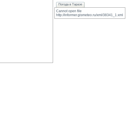
Погода в Таразе
Cannot open file 
http://informer.gismeteo.ru/xml/38341_1.xml