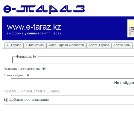
О Таразе
Статистика
Фото Тараза и области
Карта Тараза
Гостиницы
Фильтры: 
Название начинается на:
"R"
;
Всего найдено:
0
Не найде
начало
... 
<-пред.
след.->
... 
конец
Добавить организацию 