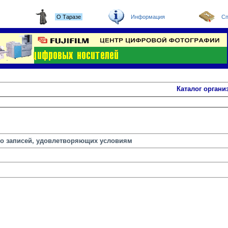
О Таразе
Информация
Сп
Каталог органи
но записей, удовлетворяющих условиям