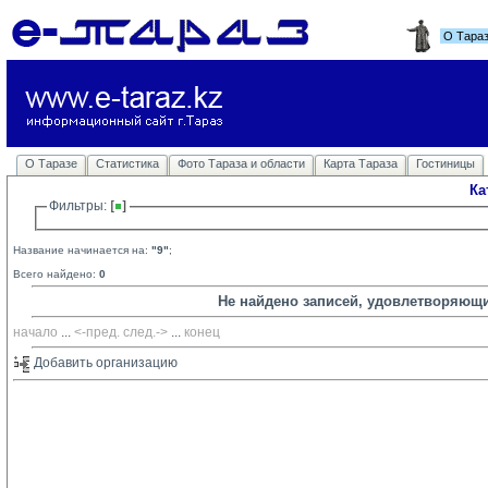
О Тара
О Таразе
Статистика
Фото Тараза и области
Карта Тараза
Гостиницы
Ка
Фильтры: 
Название начинается на:
"9"
;
Всего найдено:
0
Не найдено записей, удовлетворяющ
начало
... 
<-пред.
след.->
... 
конец
Добавить организацию 