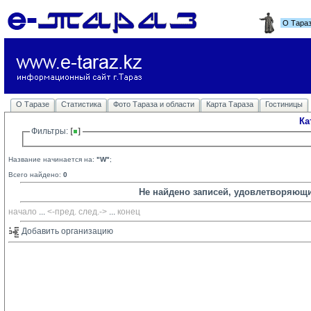
О Тара
О Таразе
Статистика
Фото Тараза и области
Карта Тараза
Гостиницы
Ка
Фильтры: 
Название начинается на:
"W"
;
Всего найдено:
0
Не найдено записей, удовлетворяющ
начало
... 
<-пред.
след.->
... 
конец
Добавить организацию 