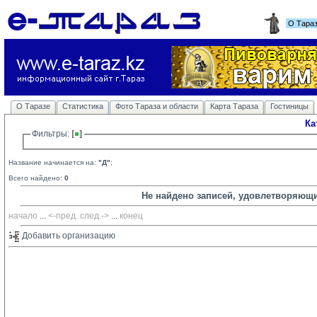
О Тара
О Таразе
Статистика
Фото Тараза и области
Карта Тараза
Гостиницы
Ка
Фильтры: 
Название начинается на:
"Д"
;
Всего найдено:
0
Не найдено записей, удовлетворяющ
начало
... 
<-пред.
след.->
... 
конец
Добавить организацию 