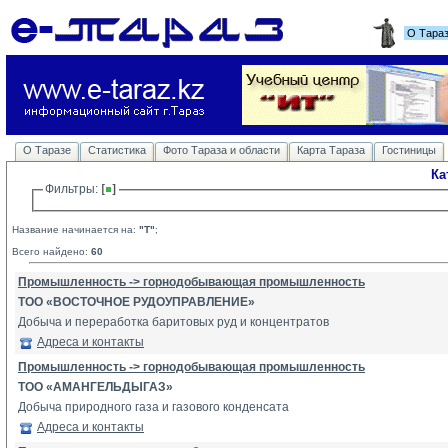
О Тара
О Таразе
Статистика
Фото Тараза и области
Карта Тараза
Гостиницы
Ка
Фильтры: 
Название начинается на:
"Т"
;
Всего найдено:
60
Промышленность -> горнодобывающая промышленность
ТОО «ВОСТОЧНОЕ РУДОУПРАВЛЕНИЕ»
Добыча и переработка баритовых руд и концентратов
Адреса и контакты
Промышленность -> горнодобывающая промышленность
ТОО «АМАНГЕЛЬДЫГАЗ»
Добыча природного газа и газового конденсата
Адреса и контакты