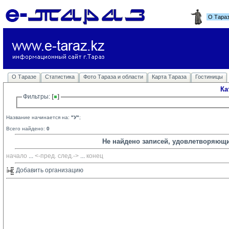
О Тара
О Таразе
Статистика
Фото Тараза и области
Карта Тараза
Гостиницы
Ка
Фильтры: 
Название начинается на:
"У"
;
Всего найдено:
0
Не найдено записей, удовлетворяющ
начало
... 
<-пред.
след.->
... 
конец
Добавить организацию 