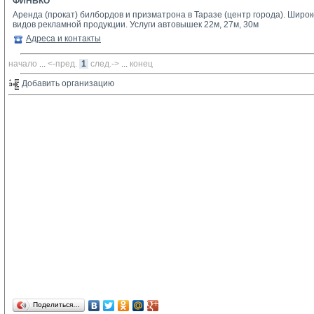
ФИНЬКО
Аренда (прокат) билбордов и призматрона в Таразе (центр города). Шир
видов рекламной продукции. Услуги автовышек 22м, 27м, 30м
Адреса и контакты
начало
... 
<-пред.
1
след.->
... 
конец
Добавить организацию 
Поделиться…