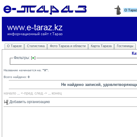
О Тара
О Таразе
Статистика
Фото Тараза и области
Карта Тараза
Гостиницы
Ка
Фильтры: 
Название начинается на:
"Х"
;
Всего найдено:
0
Не найдено записей, удовлетворяющ
начало
... 
<-пред.
след.->
... 
конец
Добавить организацию 