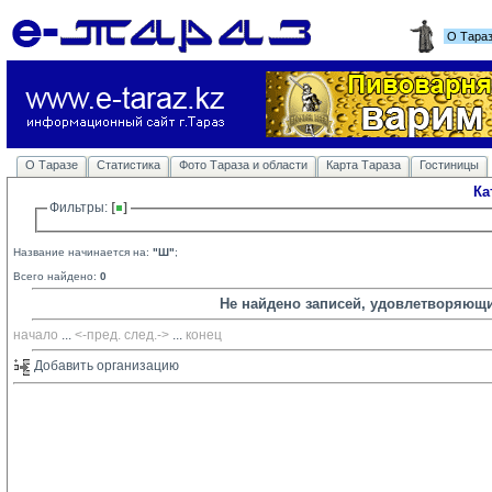
О Тара
О Таразе
Статистика
Фото Тараза и области
Карта Тараза
Гостиницы
Ка
Фильтры: 
Название начинается на:
"Ш"
;
Всего найдено:
0
Не найдено записей, удовлетворяющ
начало
... 
<-пред.
след.->
... 
конец
Добавить организацию 