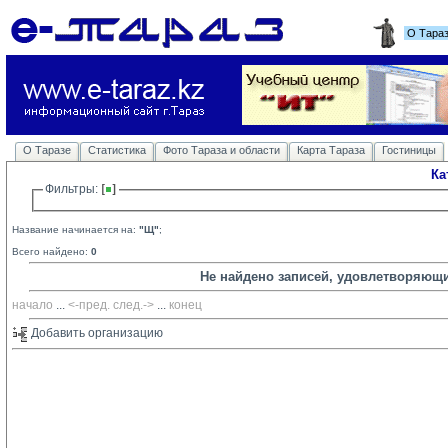
О Тара
О Таразе
Статистика
Фото Тараза и области
Карта Тараза
Гостиницы
Ка
Фильтры: 
Название начинается на:
"Щ"
;
Всего найдено:
0
Не найдено записей, удовлетворяющ
начало
... 
<-пред.
след.->
... 
конец
Добавить организацию 