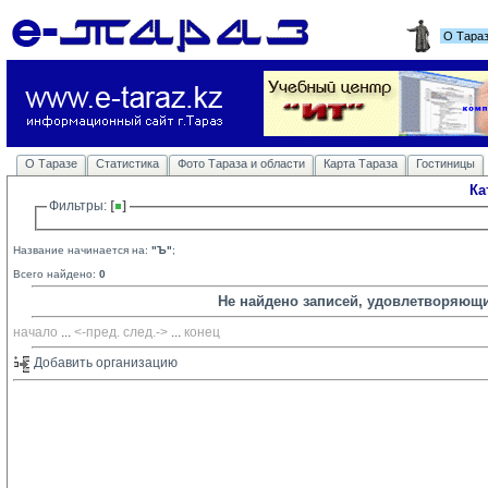
О Тара
О Таразе
Статистика
Фото Тараза и области
Карта Тараза
Гостиницы
Ка
Фильтры: 
Название начинается на:
"Ъ"
;
Всего найдено:
0
Не найдено записей, удовлетворяющ
начало
... 
<-пред.
след.->
... 
конец
Добавить организацию 